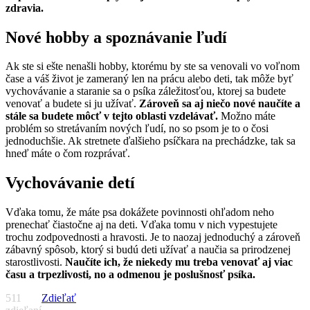
zdravia.
Nové hobby a spoznávanie ľudí
Ak ste si ešte nenašli hobby, ktorému by ste sa venovali vo voľnom
čase a váš život je zameraný len na prácu alebo deti, tak môže byť
vychovávanie a staranie sa o psíka záležitosťou, ktorej sa budete
venovať a budete si ju užívať.
Zároveň sa aj niečo nové naučíte a
stále sa budete môcť v tejto oblasti vzdelávať.
Možno máte
problém so stretávaním nových ľudí, no so psom je to o čosi
jednoduchšie. Ak stretnete ďalšieho psíčkara na prechádzke, tak sa
hneď máte o čom rozprávať.
Vychovávanie detí
Vďaka tomu, že máte psa dokážete povinnosti ohľadom neho
prenechať čiastočne aj na deti. Vďaka tomu v nich vypestujete
trochu zodpovednosti a hravosti. Je to naozaj jednoduchý a zároveň
zábavný spôsob, ktorý si budú deti užívať a naučia sa prirodzenej
starostlivosti.
Naučíte ich, že niekedy mu treba venovať aj viac
času a trpezlivosti, no a odmenou je poslušnosť psíka.
511
Zdieľať