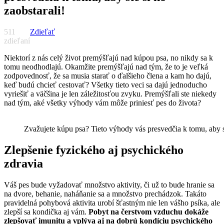
zaobstarali!
511
Zdieľať
zdieľaní
Niektorí z nás celý život premýšľajú nad kúpou psa, no nikdy sa k
tomu neodhodlajú. Okamžite premýšľajú nad tým, že to je veľká
zodpovednosť, že sa musia starať o ďalšieho člena a kam ho dajú,
keď budú chcieť cestovať? Všetky tieto veci sa dajú jednoducho
vyriešiť a väčšina je len záležitosťou zvyku. Premýšľali ste niekedy
nad tým, aké všetky výhody vám môže priniesť pes do života?
Zvažujete kúpu psa? Tieto výhody vás presvedčia k tomu, aby st
Zlepšenie fyzického aj psychického
zdravia
Váš pes bude vyžadovať množstvo aktivity, či už to bude hranie sa
na dvore, behanie, naháňanie sa a množstvo prechádzok. Takáto
pravidelná pohybová aktivita urobí šťastným nie len vášho psíka, ale
zlepší sa kondička aj vám.
Pobyt na čerstvom vzduchu dokáže
zlepšovať imunitu a vplýva aj na dobrú kondíciu psychického