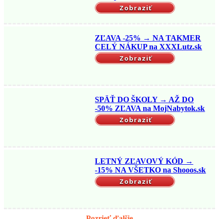
Zobraziť
ZĽAVA -25% → NA TAKMER
CELÝ NÁKUP na XXXLutz.sk
Zobraziť
SPÄŤ DO ŠKOLY → AŽ DO
-50% ZĽAVA na MojNabytok.sk
Zobraziť
LETNÝ ZĽAVOVÝ KÓD →
-15% NA VŠETKO na Shooos.sk
Zobraziť
Pozrieť ďalšie