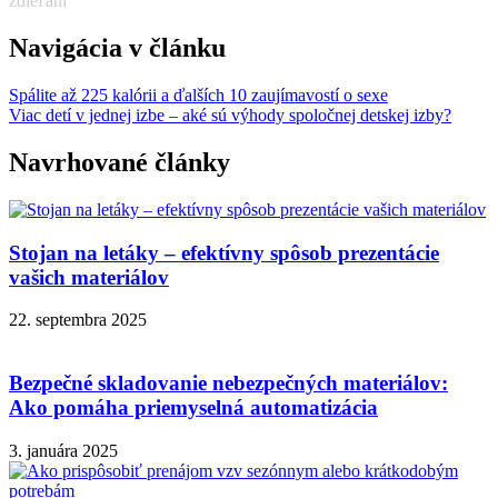
zdieľaní
Navigácia v článku
Spálite až 225 kalórii a ďalších 10 zaujímavostí o sexe
Viac detí v jednej izbe – aké sú výhody spoločnej detskej izby?
Navrhované články
Stojan na letáky – efektívny spôsob prezentácie
vašich materiálov
22. septembra 2025
Bezpečné skladovanie nebezpečných materiálov:
Ako pomáha priemyselná automatizácia
3. januára 2025