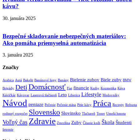
kávu?
30. januára 2025
Bezpečné skladovanie nebezpečných materiálov:
Ako pomáha priemyselná automatizácia
3. januára 2025
Značky
Bielenie zubov
Biele zuby
Arabica
Autá
Bakelit
Banánové šupy
Banány
BMW
Domácnosť
Deti
financie
Brigády
Fiat
Knihy
Kozmetika
Káva
Lifestyle
Leto
Kávičkár
Kávovar
Laserová tlačiareň
Liberica
Medovníky
Návod
Práca
peniaze
Pečenie
Pečenie mäsa
Pitie kávy
Recepty
Robusta
Slovensko
Slovinsko
rodinný rozpočet
Tlačiareň
Toner
Umelá hmota
Zdravie
Voľný čas
Škola
Zuby
Študenti
Zmrzlina
Čítanie kníh
šetrenie