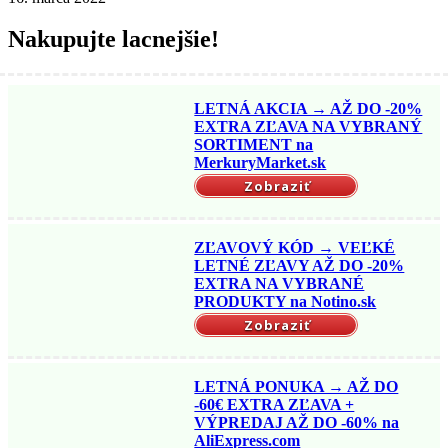
Nakupujte lacnejšie!
LETNÁ AKCIA → AŽ DO -20%
EXTRA ZĽAVA NA VYBRANÝ
SORTIMENT na
MerkuryMarket.sk
Zobraziť
ZĽAVOVÝ KÓD → VEĽKÉ
LETNÉ ZĽAVY AŽ DO -20%
EXTRA NA VYBRANÉ
PRODUKTY na Notino.sk
Zobraziť
LETNÁ PONUKA → AŽ DO
-60€ EXTRA ZĽAVA +
VÝPREDAJ AŽ DO -60% na
AliExpress.com