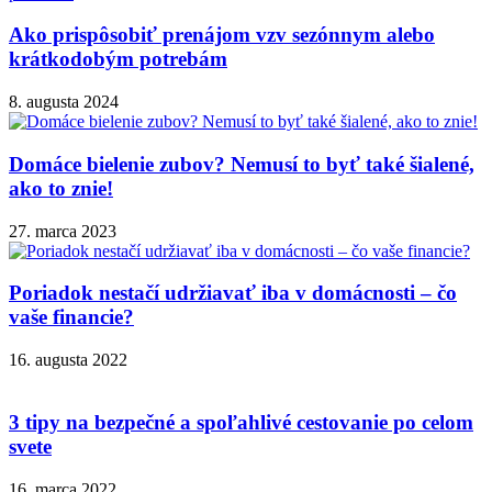
Ako prispôsobiť prenájom vzv sezónnym alebo
krátkodobým potrebám
8. augusta 2024
Domáce bielenie zubov? Nemusí to byť také šialené,
ako to znie!
27. marca 2023
Poriadok nestačí udržiavať iba v domácnosti – čo
vaše financie?
16. augusta 2022
3 tipy na bezpečné a spoľahlivé cestovanie po celom
svete
16. marca 2022