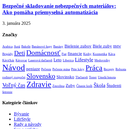
Bezpečné skladovanie nebezpečných materiálov:
Ako pomáha priemyselná automatizácia
3. januára 2025
Značky
Bielenie zubov
Biele zuby
Arabica
Autá
Bakelit
Banánové šupy
Banány
BMW
Domácnosť
Deti
financie
Brigády
Fiat
Knihy
Kozmetika
Káva
Lifestyle
Leto
Kávičkár
Kávovar
Laserová tlačiareň
Liberica
Medovníky
Návod
Práca
peniaze
Pečenie
Pečenie mäsa
Pitie kávy
Recepty
Robusta
Slovensko
Slovinsko
rodinný rozpočet
Tlačiareň
Toner
Umelá hmota
Zdravie
Voľný čas
Škola
Zuby
Študenti
Zmrzlina
Čítanie kníh
šetrenie
Kategórie článkov
Bývanie
LifeStyle
Rady a návody