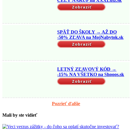
CELÝ NÁKUP na XXXLutz.sk
Zobraziť
SPÄŤ DO ŠKOLY → AŽ DO
-50% ZĽAVA na MojNabytok.sk
Zobraziť
LETNÝ ZĽAVOVÝ KÓD →
-15% NA VŠETKO na Shooos.sk
Zobraziť
Pozrieť ďalšie
Mali by ste vidieť