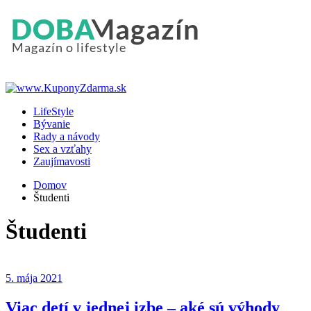
LifeStyle
Bývanie
Rady a návody
Sex a vzťahy
Zaujímavosti
Domov
Študenti
Študenti
5. mája 2021
Viac detí v jednej izbe – aké sú výhody