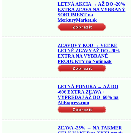
LETNÁ AKCIA → AŽ DO -20%
EXTRA ZĽAVA NA VYBRANÝ
SORTIMENT na
MerkuryMarket.sk
Zobraziť
ZĽAVOVÝ KÓD → VEĽKÉ
LETNÉ ZĽAVY AŽ DO -20%
EXTRA NA VYBRANÉ
PRODUKTY na Notino.sk
Zobraziť
LETNÁ PONUKA → AŽ DO
-60€ EXTRA ZĽAVA +
VÝPREDAJ AŽ DO -60% na
AliExpress.com
Zobraziť
ZĽAVA -25% → NA TAKMER