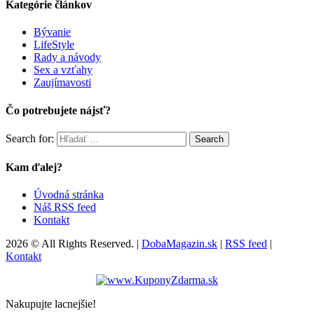
Kategórie článkov
Bývanie
LifeStyle
Rady a návody
Sex a vzťahy
Zaujímavosti
Čo potrebujete nájsť?
Search for:
Search
Kam ďalej?
Úvodná stránka
Náš RSS feed
Kontakt
2026 © All Rights Reserved. |
DobaMagazin.sk
|
RSS feed
|
Kontakt
Nakupujte lacnejšie!