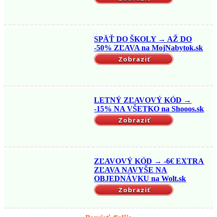
SPÄŤ DO ŠKOLY → AŽ DO
-50% ZĽAVA na MojNabytok.sk
Zobraziť
LETNÝ ZĽAVOVÝ KÓD →
-15% NA VŠETKO na Shooos.sk
Zobraziť
ZĽAVOVÝ KÓD → -6€ EXTRA
ZĽAVA NAVYŠE NA
OBJEDNÁVKU na Wolt.sk
Zobraziť