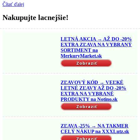
Čítať ďalej
Nakupujte lacnejšie!
LETNÁ AKCIA → AŽ DO -20%
EXTRA ZĽAVA NA VYBRANÝ
SORTIMENT na
MerkuryMarket.sk
Zobraziť
ZĽAVOVÝ KÓD → VEĽKÉ
LETNÉ ZĽAVY AŽ DO -20%
EXTRA NA VYBRANÉ
PRODUKTY na Notino.sk
Zobraziť
ZĽAVA -25% → NA TAKMER
CELÝ NÁKUP na XXXLutz.sk
Zobraziť