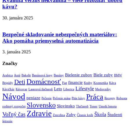
Kvalitná verzus nekvalitná – viete rozoznať dobrú
kávu?
30. januára 2025
Bezpečné skladovanie nebezpečných materiálov:
Ako pomáha priemyselná automatizácia
3. januára 2025
Značky
Bielenie zubov
Biele zuby
Arabica
Autá
Bakelit
Banánové šupy
Banány
BMW
Domácnosť
Deti
financie
Brigády
Fiat
Knihy
Kozmetika
Káva
Lifestyle
Leto
Kávičkár
Kávovar
Laserová tlačiareň
Liberica
Medovníky
Návod
Práca
peniaze
Pečenie
Pečenie mäsa
Pitie kávy
Recepty
Robusta
Slovensko
Slovinsko
rodinný rozpočet
Tlačiareň
Toner
Umelá hmota
Zdravie
Voľný čas
Škola
Zuby
Študenti
Zmrzlina
Čítanie kníh
šetrenie