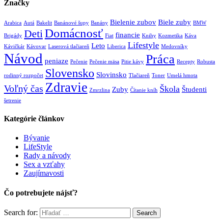
Značky
Bielenie zubov
Biele zuby
Arabica
Autá
Bakelit
Banánové šupy
Banány
BMW
Domácnosť
Deti
financie
Brigády
Fiat
Knihy
Kozmetika
Káva
Lifestyle
Leto
Kávičkár
Kávovar
Laserová tlačiareň
Liberica
Medovníky
Návod
Práca
peniaze
Pečenie
Pečenie mäsa
Pitie kávy
Recepty
Robusta
Slovensko
Slovinsko
rodinný rozpočet
Tlačiareň
Toner
Umelá hmota
Zdravie
Voľný čas
Škola
Zuby
Študenti
Zmrzlina
Čítanie kníh
šetrenie
Kategórie článkov
Bývanie
LifeStyle
Rady a návody
Sex a vzťahy
Zaujímavosti
Čo potrebujete nájsť?
Search for:
Search