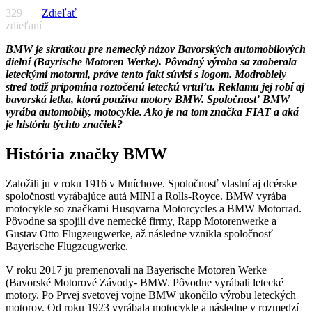
329
Zdieľať
zdieľaní
BMW je skratkou pre nemecký názov Bavorských automobilových
dielní (Bayrische Motoren Werke). Pôvodný výroba sa zaoberala
leteckými motormi, práve tento fakt súvisí s logom. Modrobiely
stred totiž pripomína roztočenú leteckú vrtuľu. Reklamu jej robí aj
bavorská letka, ktorá používa motory BMW. Spoločnosť BMW
vyrába automobily, motocykle. Ako je na tom značka FIAT a aká
je história týchto značiek?
História značky BMW
Založili ju v roku 1916 v Mníchove. Spoločnosť vlastní aj dcérske
spoločnosti vyrábajúce autá MINI a Rolls-Royce. BMW vyrába
motocykle so značkami Husqvarna Motorcycles a BMW Motorrad.
Pôvodne sa spojili dve nemecké firmy, Rapp Motorenwerke a
Gustav Otto Flugzeugwerke, až následne vznikla spoločnosť
Bayerische Flugzeugwerke.
V roku 2017 ju premenovali na Bayerische Motoren Werke
(Bavorské Motorové Závody- BMW. Pôvodne vyrábali letecké
motory. Po Prvej svetovej vojne BMW ukončilo výrobu leteckých
motorov. Od roku 1923 vyrábala motocykle a následne v rozmedzí