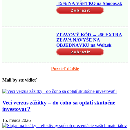
-15% NA VŠETKO na Shooos.sk
Zobraziť
ZĽAVOVÝ KÓD → -6€ EXTRA
ZĽAVA NAVYŠE NA
OBJEDNÁVKU na Wolt.sk
Zobraziť
Pozrieť ďalšie
Mali by ste vidieť
Veci verzus zážitky – do čoho sa oplatí skutočne
investovať?
15. marca 2026