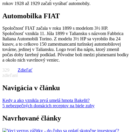
rokov 1928 až 1929 začali vyrábať automobily.
Automobilka FIAT
Spoločnosť FIAT začala v roku 1899 s modelom 3½ HP.
Spoločnosť vznikla 11. Júla 1899 v Taliansku s názvom Fabbrica
Italiana Automobili Torino. Z modelu 3½ HP sa vyrobilo iba 24
kusov, a to celkovo 150 zamestnancami turínskej automobilovej
továrne, jedinej v Taliansku. Logo tvorí iba nápis, ktorý zmenil
počas doby farebný podklad. Pôvodne boli medzi písmenami bodky
a okolo nich vavrínový veniec.
329
Zdieľať
zdieľaní
Navigácia v článku
Kedy a ako vznikla prvá umelá hmota Bakelit?
5 nebezpečných domácich receptov na biele zuby
Navrhované články