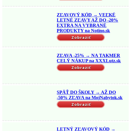
ZĽAVOVÝ KÓD → VEĽKÉ
LETNÉ ZĽAVY AŽ DO -20%
EXTRA NA VYBRANÉ
PRODUKTY na Notino.sk
Zobraziť
ZĽAVA -25% → NA TAKMER
CELÝ NÁKUP na XXXLutz.sk
Zobraziť
SPÄŤ DO ŠKOLY → AŽ DO
-50% ZĽAVA na MojNabytok.sk
Zobraziť
LETNÝ ZĽAVOVÝ KÓD →